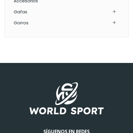
Accesorios
Gafas

Gorros

SÍGUENOS EN REDES