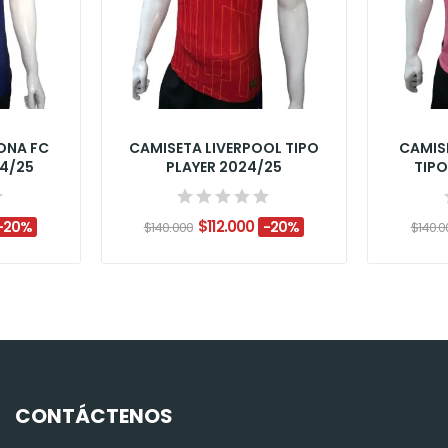
ONA FC
CAMISETA LIVERPOOL TIPO
CAMISE
24/25
PLAYER 2024/25
TIPO
$112.000
-20%
-20%
$140.000
$140.0
CONTÁCTENOS