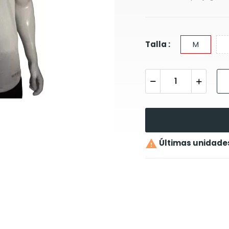
Talla :
M

Últimas unidade