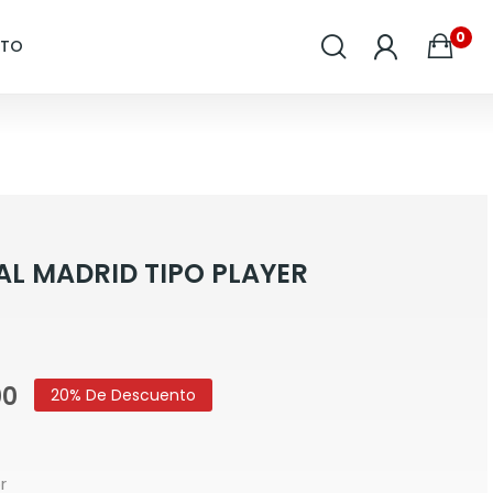
0
CTO
AL MADRID TIPO PLAYER
00
20% De Descuento
r