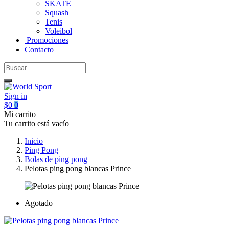
SKATE
Squash
Tenis
Voleibol
Promociones
Contacto
Sign in
$0
0
Mi carrito
Tu carrito está vacío
Inicio
Ping Pong
Bolas de ping pong
Pelotas ping pong blancas Prince
Agotado