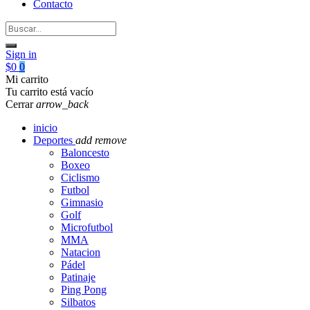
Contacto
Sign in
$0
0
Mi carrito
Tu carrito está vacío
Cerrar
arrow_back
inicio
Deportes
add
remove
Baloncesto
Boxeo
Ciclismo
Futbol
Gimnasio
Golf
Microfutbol
MMA
Natacion
Pádel
Patinaje
Ping Pong
Silbatos