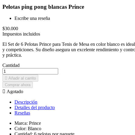
Pelotas ping pong blancas Prince
Escribe una reseña
$30.000
Impuestos incluidos
El Set de 6 Pelotas Prince para Tenis de Mesa en color blanco es idea
y competiciones. Su diseño asegura un excelente rendimiento y control 
y práctica.
Cantidad

Añadir al carrito
Comprar ahora

Agotado
Descripción
Detalles del producto
Reseñas
Marca: Prince
Color: Blanco
Cantidad: 6 pelotas por paquete