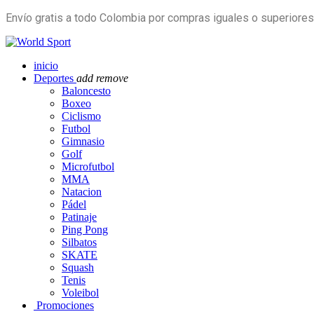
Envío gratis a todo Colombia por compras iguales o superiore
inicio
Deportes
add
remove
Baloncesto
Boxeo
Ciclismo
Futbol
Gimnasio
Golf
Microfutbol
MMA
Natacion
Pádel
Patinaje
Ping Pong
Silbatos
SKATE
Squash
Tenis
Voleibol
Promociones